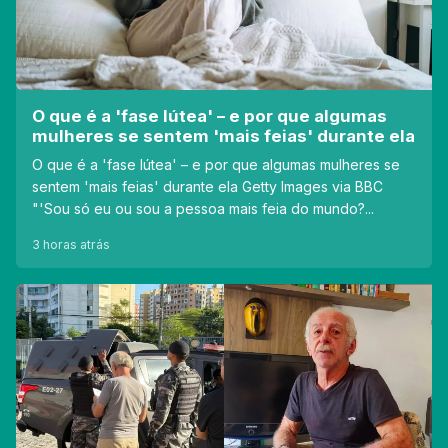
O que é a 'fase lútea' – e por que algumas
mulheres se sentem 'mais feias' durante ela
O que é a 'fase lútea' – e por que algumas mulheres se
sentem 'mais feias' durante ela Getty Images via BBC
"'Sou só eu ou sou a pessoa mais feia do mundo?...
3 horas atrás