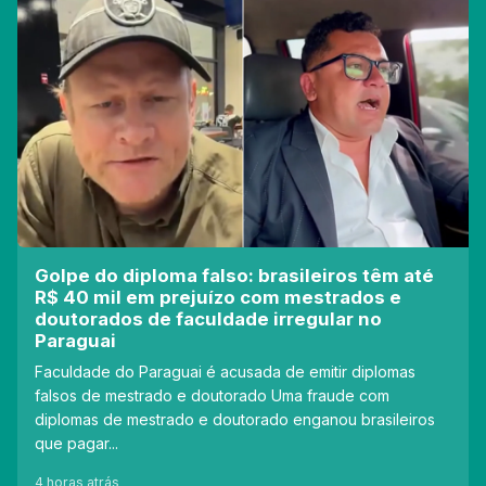
Golpe do diploma falso: brasileiros têm até
R$ 40 mil em prejuízo com mestrados e
doutorados de faculdade irregular no
Paraguai
Faculdade do Paraguai é acusada de emitir diplomas
falsos de mestrado e doutorado Uma fraude com
diplomas de mestrado e doutorado enganou brasileiros
que pagar...
4 horas atrás