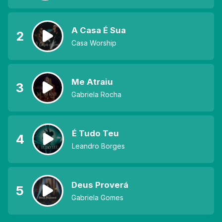
A Casa É Sua
2
Casa Worship
Me Atraiu
3
Gabriela Rocha
É Tudo Teu
4
Leandro Borges
Deus Proverá
5
Gabriela Gomes