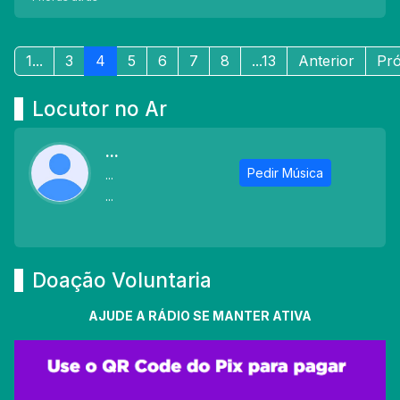
1...
3
4
5
6
7
8
...13
Anterior
Pr
Locutor no Ar
...
Pedir Música
...
...
Doação Voluntaria
AJUDE A RÁDIO
SE MANTER ATIVA